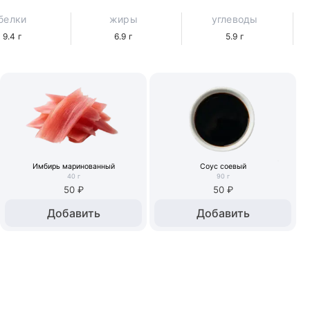
белки
жиры
углеводы
9.4
г
6.9
г
5.9
г
Имбирь маринованный
Соус соевый
40
г
90
г
50 ₽
50 ₽
Добавить
Добавить