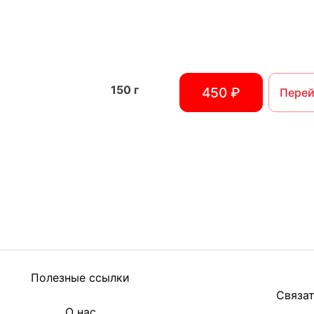
150
г
450 ₽
Перей
Полезные ссылки
Связат
О нас