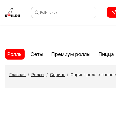
Roll-поиск
Роллы
Сеты
Премиум роллы
Пицца
Главная
/
Роллы
/
Спринг
/
Спринг ролл с лосос