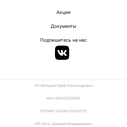
Акции
Документы
Подпишитесь на нас
ИП Мальцев Юрий Александрович
ИНН 940303226590
ОГРНИП 324940100057270
ИП Лигус Дмитрий Владимирович