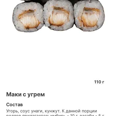
110
г
Маки с угрем
Состав
Угорь, соус унаги, кунжут. К данной порции 
роллов прилагается: имбирь - 10 г, васаби - 5 г, 