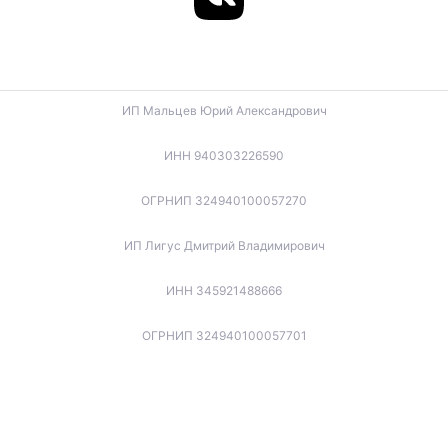
ИП Мальцев Юрий Александрович
ИНН 940303226590
ОГРНИП 324940100057270
ИП Лигус Дмитрий Владимирович
ИНН 345921488666
ОГРНИП 324940100057701
ИП Будько Остап Борисович
ИНН 910301066060