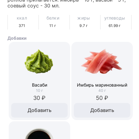
соевый соус - 30 мл.
ккал
белки
жиры
углеводы
371
11
г
9.7
г
61.99
г
Добавки
Васаби
Имбирь маринованный
10
г
40
г
30 ₽
50 ₽
Добавить
Добавить