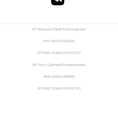
ИП Мальцев Юрий Александрович
ИНН 940303226590
ОГРНИП 324940100057270
ИП Лигус Дмитрий Владимирович
ИНН 345921488666
ОГРНИП 324940100057701
ИП Будько Остап Борисович
ИНН 910301066060