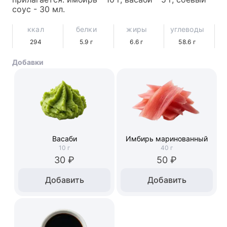
соус - 30 мл.
ккал
белки
жиры
углеводы
294
5.9
г
6.6
г
58.6
г
Добавки
Васаби
Имбирь маринованный
10
г
40
г
30 ₽
50 ₽
Добавить
Добавить