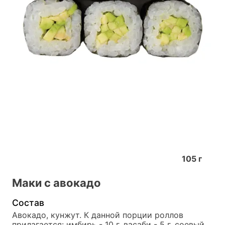
105
г
Маки с авокадо
Состав
Авокадо, кунжут. К данной порции роллов 
прилагается: имбирь - 10 г, васаби - 5 г, соевый 