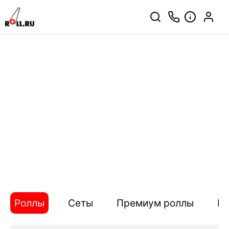
Роллы
Сеты
Премиум роллы
П