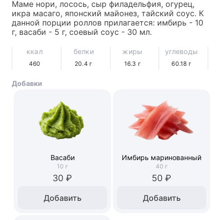
Маме нори, лосось, сыр филадельфия, огурец, 
икра масаго, японский майонез, тайский соус. К 
данной порции роллов прилагается: имбирь - 10 
г, васаби - 5 г, соевый соус - 30 мл.
ккал
белки
жиры
углеводы
460
20.4
г
16.3
г
60.18
г
Добавки
Васаби
Имбирь маринованный
10
г
40
г
30 ₽
50 ₽
Добавить
Добавить