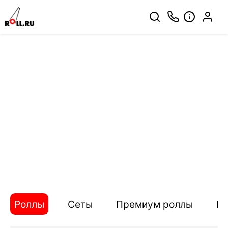
Роллы
Сеты
Премиум роллы
П