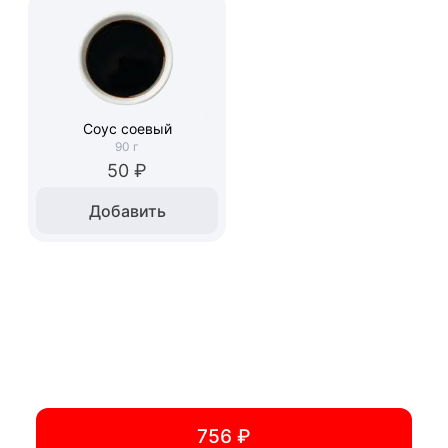
Соус соевый
90
г
50 ₽
Добавить
756 ₽