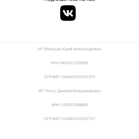
ИП Мальцев Юрий Александрович
ИНН 940303226590
ОГРНИП 324940100057270
ИП Лигус Дмитрий Владимирович
ИНН 345921488666
ОГРНИП 324940100057701
ИП Будько Остап Борисович