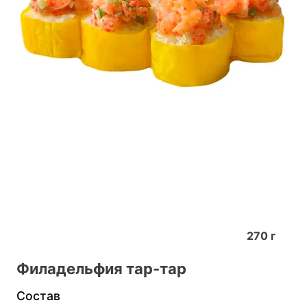
270
г
Филадельфия тар-тар
Состав