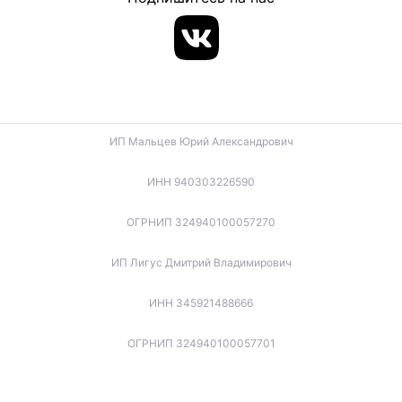
ИП Мальцев Юрий Александрович
ИНН 940303226590
ОГРНИП 324940100057270
ИП Лигус Дмитрий Владимирович
ИНН 345921488666
ОГРНИП 324940100057701
ИП Будько Остап Борисович