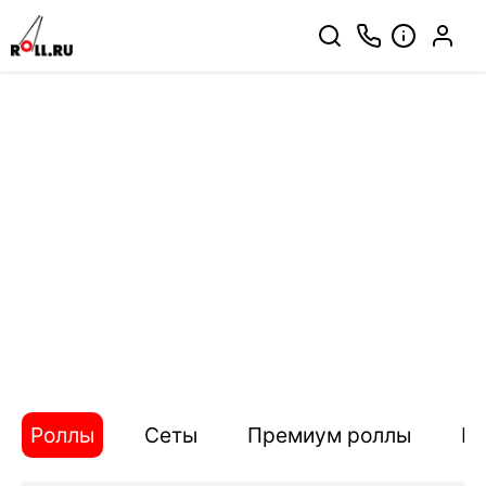
Роллы
Сеты
Премиум роллы
П