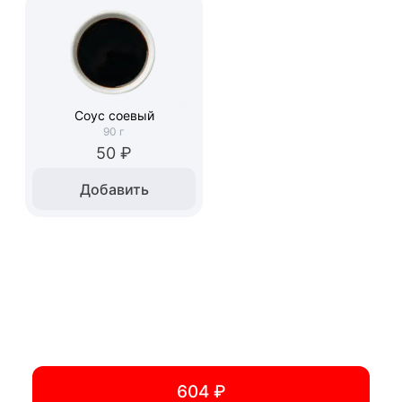
Соус соевый
90
г
50 ₽
Добавить
604 ₽