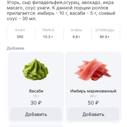
Угорь, сыр филадельфия,огурец, авокадо, икра 
масаго, соус унаги. К данной порции роллов 
прилагается: имбирь - 10 г, васаби - 5 г, соевый 
соус - 30 мл.
ккал
белки
жиры
углеводы
395
10.3
г
9.8
г
60.6
г
Добавки
Васаби
Имбирь маринованный
10
г
40
г
30 ₽
50 ₽
Добавить
Добавить