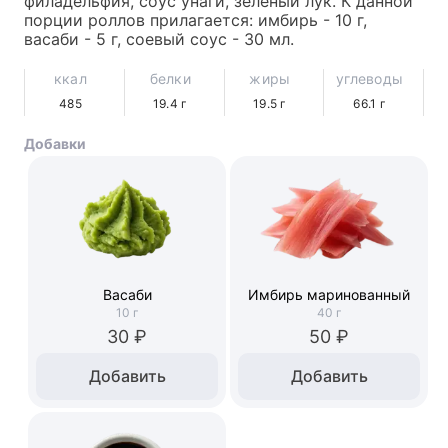
филадельфия, соус унаги, зеленый лук. К данной 
порции роллов прилагается: имбирь - 10 г, 
васаби - 5 г, соевый соус - 30 мл.
ккал
белки
жиры
углеводы
485
19.4
г
19.5
г
66.1
г
Добавки
Васаби
Имбирь маринованный
10
г
40
г
30 ₽
50 ₽
Добавить
Добавить