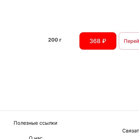
200
г
368 ₽
Перей
Полезные ссылки
Связат
О нас