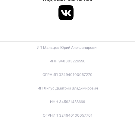
ИП Мальцев Юрий Александрович
ИНН 940303226590
ОГРНИП 324940100057270
ИП Лигус Дмитрий Владимирович
ИНН 345921488666
ОГРНИП 324940100057701
ИП Будько Остап Борисович