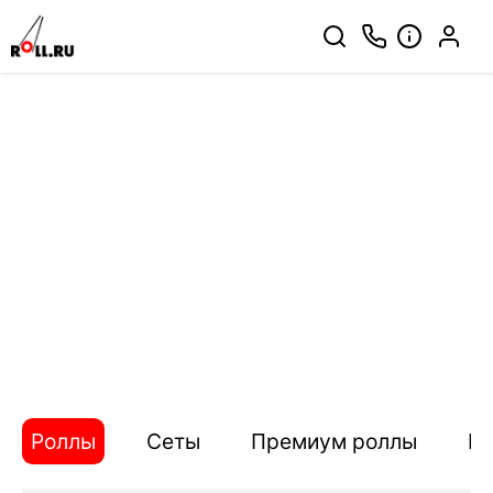
Роллы
Сеты
Премиум роллы
П