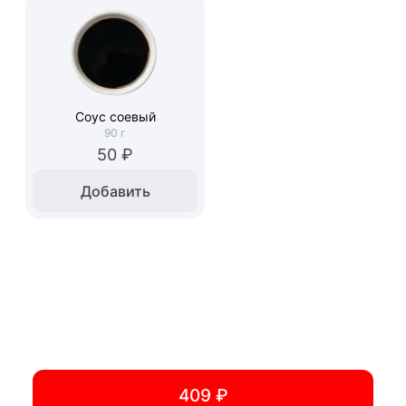
Соус соевый
90
г
50 ₽
Добавить
409 ₽