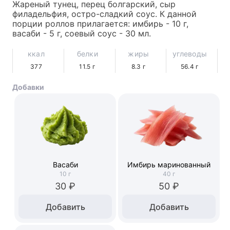
Жареный тунец, перец болгарский, сыр 
филадельфия, остро-сладкий соус. К данной 
порции роллов прилагается: имбирь - 10 г, 
васаби - 5 г, соевый соус - 30 мл.
ккал
белки
жиры
углеводы
377
11.5
г
8.3
г
56.4
г
Добавки
Васаби
Имбирь маринованный
10
г
40
г
30 ₽
50 ₽
Добавить
Добавить