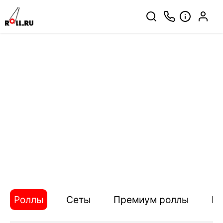
Роллы
Сеты
Премиум роллы
П