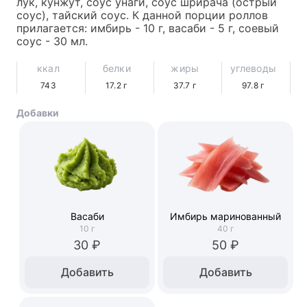
лук, кунжут, соус унаги, соус шрирача (острый 
соус), тайский соус. К данной порции роллов 
прилагается: имбирь - 10 г, васаби - 5 г, соевый 
соус - 30 мл.
ккал
белки
жиры
углеводы
743
17.2
г
37.7
г
97.8
г
Добавки
Васаби
Имбирь маринованный
10
г
40
г
30 ₽
50 ₽
Добавить
Добавить