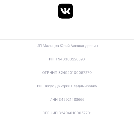
ИП Мальцев Юрий Александрович
ИНН 940303226590
ОГРНИП 324940100057270
ИП Лигус Дмитрий Владимирович
ИНН 345921488666
ОГРНИП 324940100057701
ИП Будько Остап Борисович