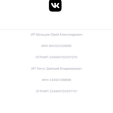
ИП Мальцев Юрий Александрович
ИНН 940303226590
ОГРНИП 324940100057270
ИП Лигус Дмитрий Владимирович
ИНН 345921488666
ОГРНИП 324940100057701
ИП Будько Остап Борисович