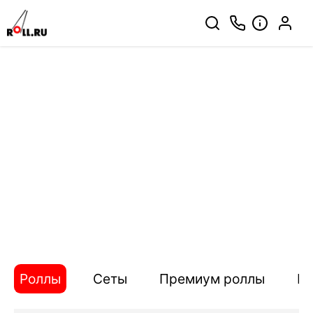
Роллы
Сеты
Премиум роллы
П