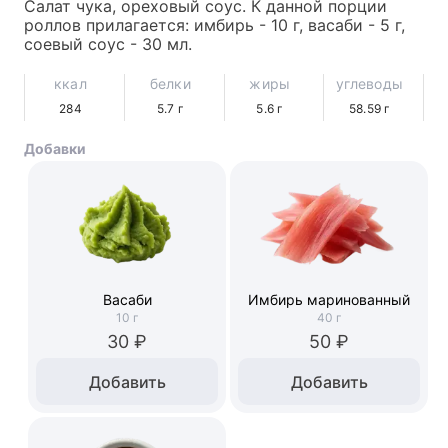
Салат чука, ореховый соус. К данной порции 
роллов прилагается: имбирь - 10 г, васаби - 5 г, 
соевый соус - 30 мл.
ккал
белки
жиры
углеводы
284
5.7
г
5.6
г
58.59
г
Добавки
Васаби
Имбирь маринованный
10
г
40
г
30 ₽
50 ₽
Добавить
Добавить