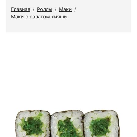
Главная
/
Роллы
/
Маки
/
Маки с салатом хияши