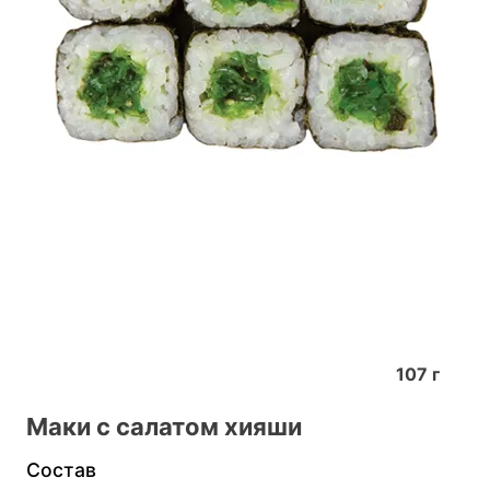
107
г
Маки с салатом хияши
Состав