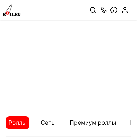
Роллы
Сеты
Премиум роллы
П