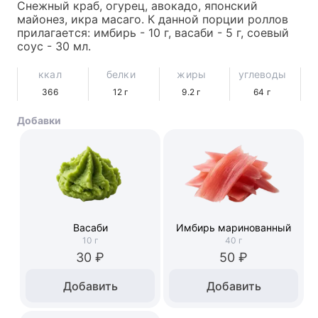
Снежный краб, огурец, авокадо, японский 
майонез, икра масаго. К данной порции роллов 
прилагается: имбирь - 10 г, васаби - 5 г, соевый 
соус - 30 мл.
ккал
белки
жиры
углеводы
366
12
г
9.2
г
64
г
Добавки
Васаби
Имбирь маринованный
10
г
40
г
30 ₽
50 ₽
Добавить
Добавить