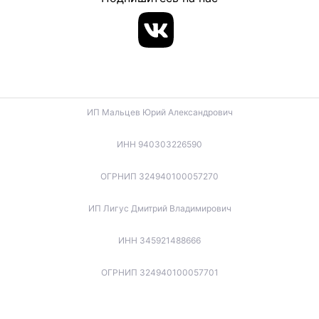
ИП Мальцев Юрий Александрович
ИНН 940303226590
ОГРНИП 324940100057270
ИП Лигус Дмитрий Владимирович
ИНН 345921488666
ОГРНИП 324940100057701
ИП Будько Остап Борисович