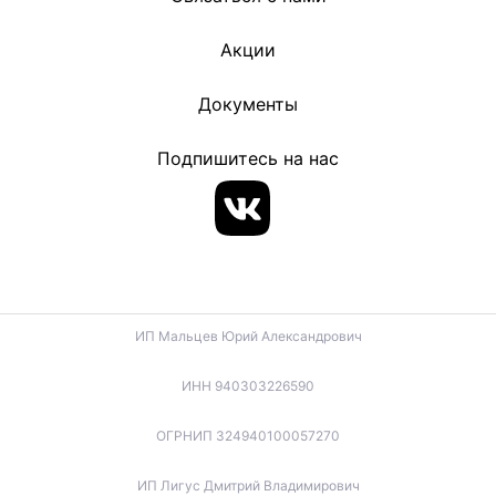
Акции
Документы
Подпишитесь на нас
ИП Мальцев Юрий Александрович
ИНН 940303226590
ОГРНИП 324940100057270
ИП Лигус Дмитрий Владимирович