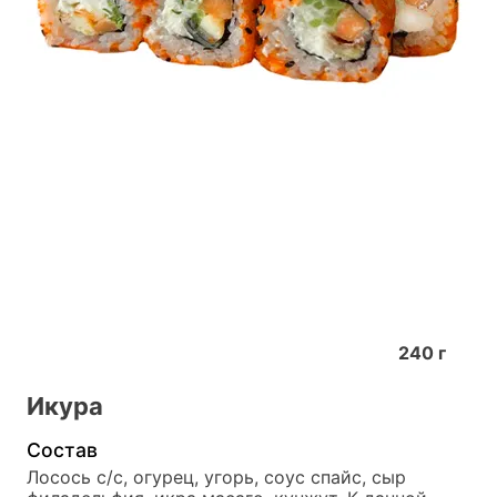
240
г
Икура
Состав
Лосось с/с, огурец, угорь, соус спайс, сыр 