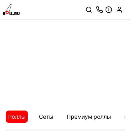
Роллы
Сеты
Премиум роллы
П