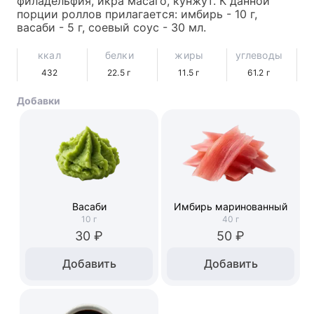
филадельфия, икра масаго, кунжут. К данной 
порции роллов прилагается: имбирь - 10 г, 
васаби - 5 г, соевый соус - 30 мл.
ккал
белки
жиры
углеводы
432
22.5
г
11.5
г
61.2
г
Добавки
Васаби
Имбирь маринованный
10
г
40
г
30 ₽
50 ₽
Добавить
Добавить