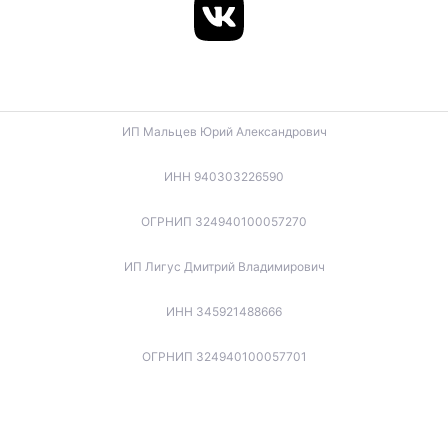
ИП Мальцев Юрий Александрович
ИНН 940303226590
ОГРНИП 324940100057270
ИП Лигус Дмитрий Владимирович
ИНН 345921488666
ОГРНИП 324940100057701
ИП Будько Остап Борисович
ИНН 910301066060