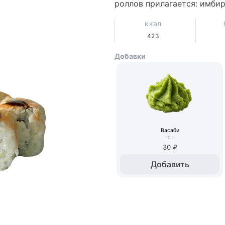
роллов прилагается: имбирь 
ккал
423
Добавки
Васаби
10
г
30 ₽
Добавить