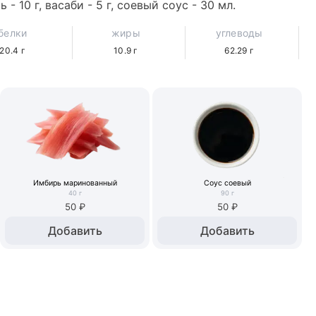
- 10 г, васаби - 5 г, соевый соус - 30 мл.
белки
жиры
углеводы
20.4
г
10.9
г
62.29
г
Имбирь маринованный
Соус соевый
40
г
90
г
50 ₽
50 ₽
Добавить
Добавить