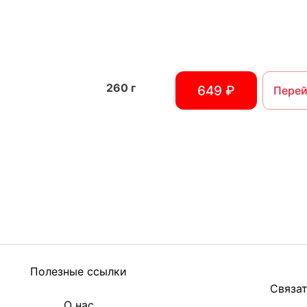
260
г
649 ₽
Перей
Полезные ссылки
Связат
О нас