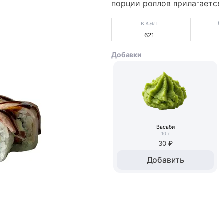
порции роллов прилагается: 
ккал
621
Добавки
Васаби
10
г
30 ₽
Добавить