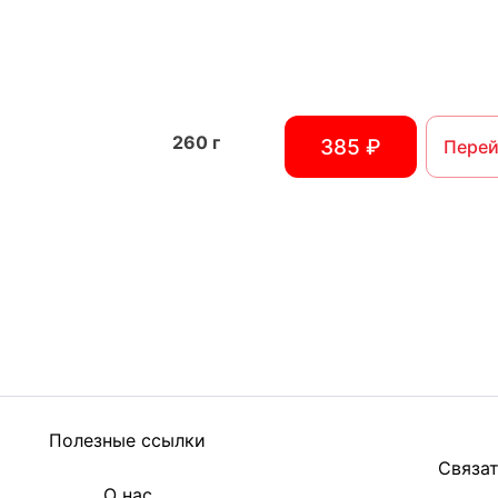
260
г
385 ₽
Перей
Полезные ссылки
Связат
О нас