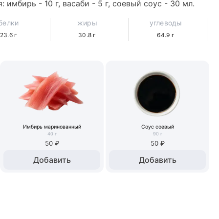
имбирь - 10 г, васаби - 5 г, соевый соус - 30 мл.
белки
жиры
углеводы
23.6
г
30.8
г
64.9
г
Имбирь маринованный
Соус соевый
40
г
90
г
50 ₽
50 ₽
Добавить
Добавить