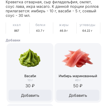
Креветка отварная, сыр филадельфия, омлет, 
соус лава, икра масаго. К данной порции роллов 
прилагается: имбирь - 10 г, васаби - 5 г, соевый 
соус - 30 мл.
ккал
белки
жиры
углеводы
867
43.7
г
46.9
г
64.22
г
Добавки
Васаби
Имбирь маринованный
10
г
40
г
30 ₽
50 ₽
Добавить
Добавить