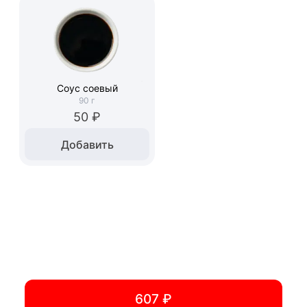
Соус соевый
90
г
50 ₽
Добавить
607 ₽