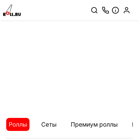
Роллы
Сеты
Премиум роллы
П