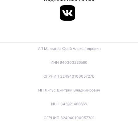
ИП Мальцев Юрий Александрович
ИНН 940303226590
ОГРНИП 324940100057270
ИП Лигус Дмитрий Владимирович
ИНН 345921488666
ОГРНИП 324940100057701
ИП Будько Остап Борисович