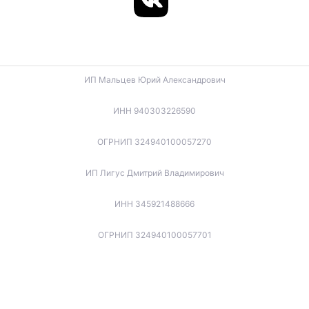
ИП Мальцев Юрий Александрович
ИНН 940303226590
ОГРНИП 324940100057270
ИП Лигус Дмитрий Владимирович
ИНН 345921488666
ОГРНИП 324940100057701
ИП Будько Остап Борисович
ИНН 910301066060