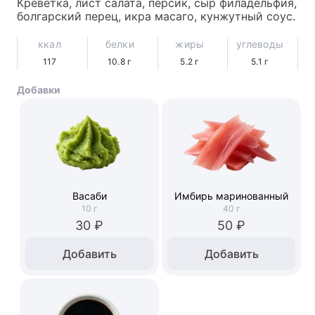
Креветка, лист салата, персик, сыр филадельфия, 
болгарский перец, икра масаго, кунжутный соус.
ккал
белки
жиры
углеводы
117
10.8
г
5.2
г
5.1
г
Добавки
Васаби
Имбирь маринованный
10
г
40
г
30 ₽
50 ₽
Добавить
Добавить