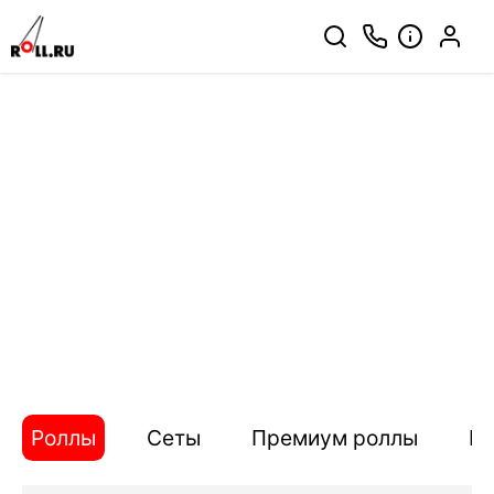
Роллы
Сеты
Премиум роллы
П