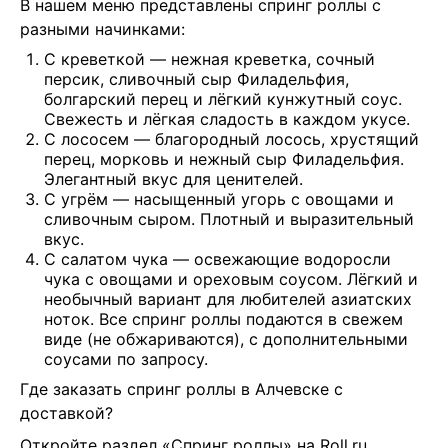
В нашем меню представлены спринг роллы с 
разными начинками:
С креветкой — нежная креветка, сочный
персик, сливочный сыр Филадельфия,
болгарский перец и лёгкий кунжутный соус.
Свежесть и лёгкая сладость в каждом укусе.
С лососем — благородный лосось, хрустящий
перец, морковь и нежный сыр Филадельфия.
Элегантный вкус для ценителей.
С угрём — насыщенный угорь с овощами и
сливочным сыром. Плотный и выразительный
вкус.
С салатом чука — освежающие водоросли
чука с овощами и ореховым соусом. Лёгкий и
необычный вариант для любителей азиатских
ноток. Все спринг роллы подаются в свежем
виде (не обжариваются), с дополнительными
соусами по запросу.
Где заказать спринг роллы в Алчевске с 
доставкой?
Откройте раздел «Спринг роллы» на Roll.ru, 