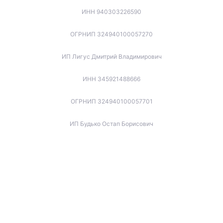
ИНН 940303226590
ОГРНИП 324940100057270
ИП Лигус Дмитрий Владимирович
ИНН 345921488666
ОГРНИП 324940100057701
ИП Будько Остап Борисович
ИНН 910301066060
ОГРНИП 325940100045853
ИП Котов Игорь Вячеславович
ИНН 772173737679