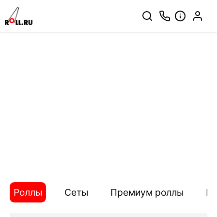
Роллы
Сеты
Премиум роллы
П