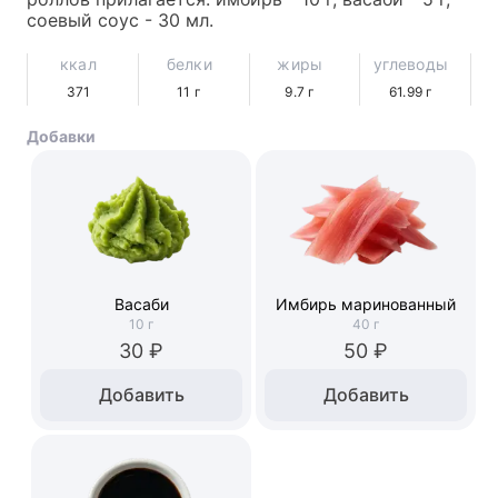
соевый соус - 30 мл.
ккал
белки
жиры
углеводы
371
11
г
9.7
г
61.99
г
Добавки
Васаби
Имбирь маринованный
10
г
40
г
30 ₽
50 ₽
Добавить
Добавить