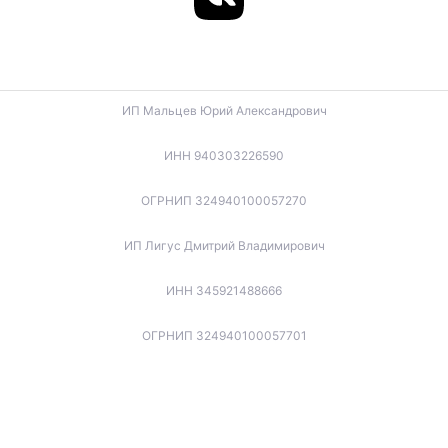
ИП Мальцев Юрий Александрович
ИНН 940303226590
ОГРНИП 324940100057270
ИП Лигус Дмитрий Владимирович
ИНН 345921488666
ОГРНИП 324940100057701
ИП Будько Остап Борисович
ИНН 910301066060