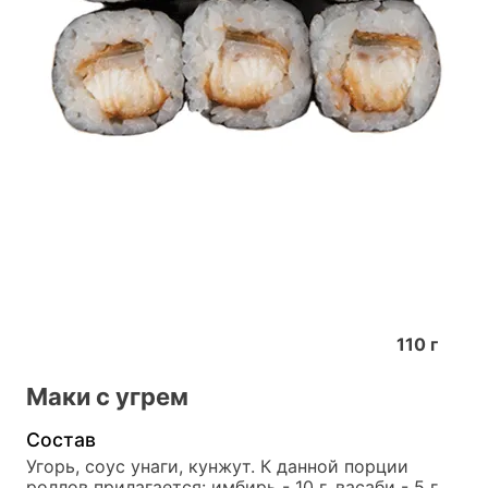
110
г
Маки с угрем
Состав
Угорь, соус унаги, кунжут. К данной порции 
роллов прилагается: имбирь - 10 г, васаби - 5 г, 