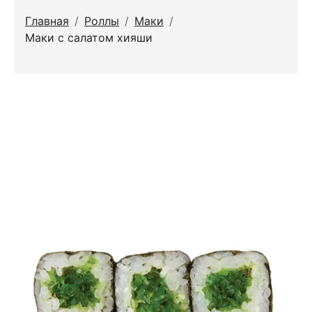
Главная
/
Роллы
/
Маки
/
Маки с салатом хияши