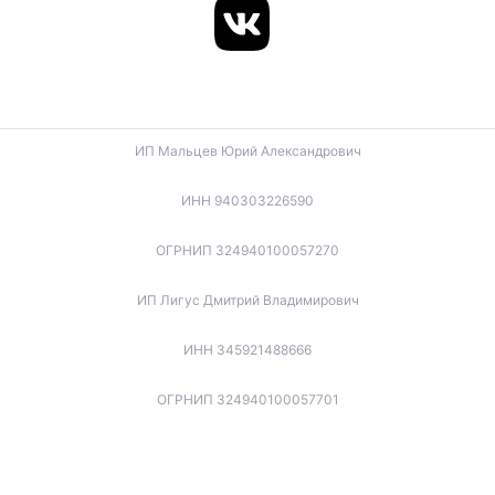
ИП Мальцев Юрий Александрович
ИНН 940303226590
ОГРНИП 324940100057270
ИП Лигус Дмитрий Владимирович
ИНН 345921488666
ОГРНИП 324940100057701
ИП Будько Остап Борисович