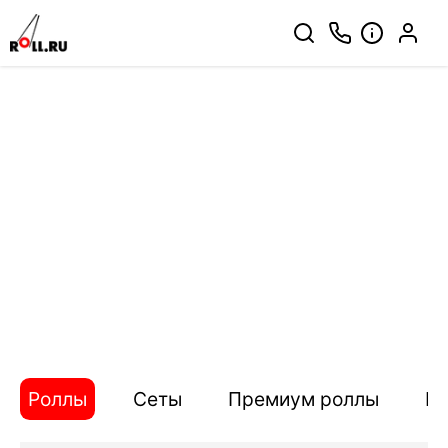
Роллы
Сеты
Премиум роллы
П