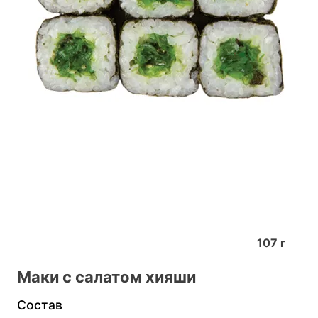
107
г
Маки с салатом хияши
Состав