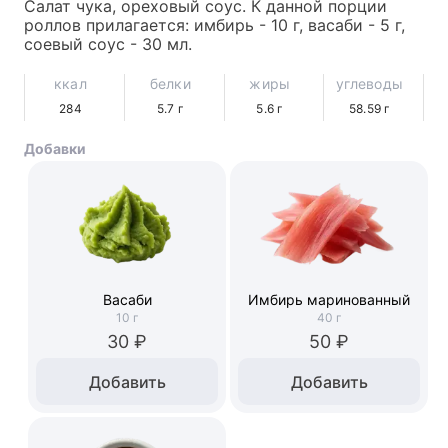
Салат чука, ореховый соус. К данной порции 
роллов прилагается: имбирь - 10 г, васаби - 5 г, 
соевый соус - 30 мл.
ккал
белки
жиры
углеводы
284
5.7
г
5.6
г
58.59
г
Добавки
Васаби
Имбирь маринованный
10
г
40
г
30 ₽
50 ₽
Добавить
Добавить