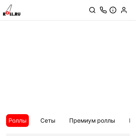
Роллы
Сеты
Премиум роллы
П