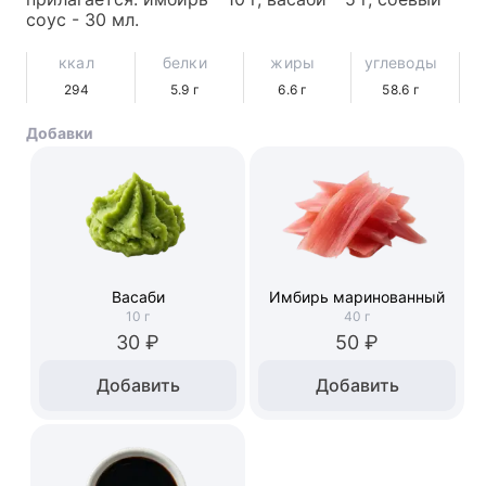
соус - 30 мл.
ккал
белки
жиры
углеводы
294
5.9
г
6.6
г
58.6
г
Добавки
Васаби
Имбирь маринованный
10
г
40
г
30 ₽
50 ₽
Добавить
Добавить