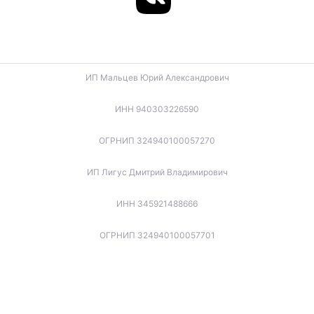
ИП Мальцев Юрий Александрович
ИНН 940303226590
ОГРНИП 324940100057270
ИП Лигус Дмитрий Владимирович
ИНН 345921488666
ОГРНИП 324940100057701
ИП Будько Остап Борисович
ИНН 910301066060