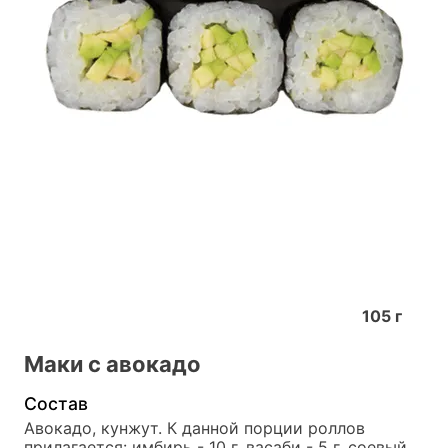
105
г
Маки с авокадо
Состав
Авокадо, кунжут. К данной порции роллов 
прилагается: имбирь - 10 г, васаби - 5 г, соевый 