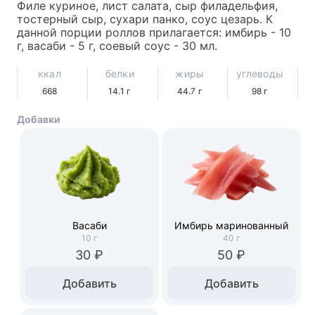
Филе куриное, лист салата, сыр филадельфия, 
тостерный сыр, сухари панко, соус цезарь. К 
данной порции роллов прилагается: имбирь - 10 
г, васаби - 5 г, соевый соус - 30 мл.
ккал
белки
жиры
углеводы
668
14.1
г
44.7
г
98
г
Добавки
Васаби
Имбирь маринованный
10
г
40
г
30 ₽
50 ₽
Добавить
Добавить