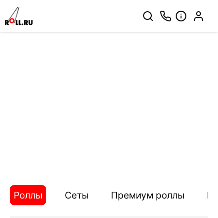
Роллы
Сеты
Премиум роллы
П