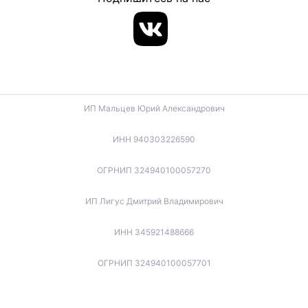
ИП Мальцев Юрий Александрович
ИНН 940303226590
ОГРНИП 324940100057270
ИП Лигус Дмитрий Владимирович
ИНН 345921488666
ОГРНИП 324940100057701
ИП Будько Остап Борисович