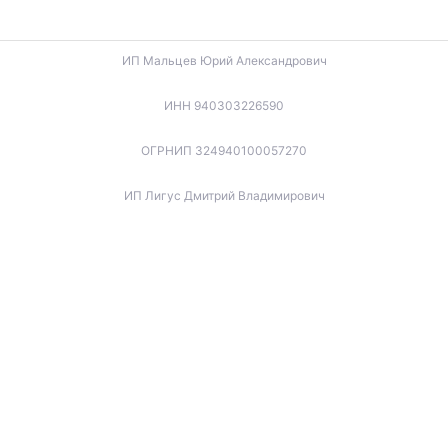
ИП Мальцев Юрий Александрович
ИНН 940303226590
ОГРНИП 324940100057270
ИП Лигус Дмитрий Владимирович
ИНН 345921488666
ОГРНИП 324940100057701
ИП Будько Остап Борисович
ИНН 910301066060
ОГРНИП 325940100045853