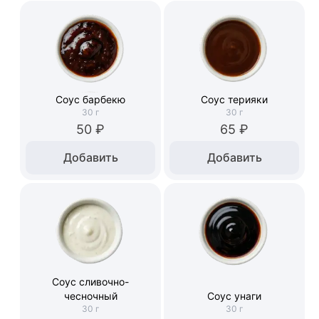
Соус барбекю
Соус терияки
30
г
30
г
50 ₽
65 ₽
Добавить
Добавить
Соус сливочно-
чесночный
Соус унаги
30
г
30
г