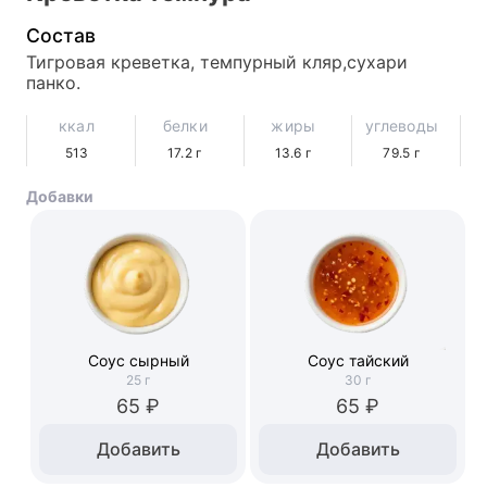
Состав
Тигровая креветка, темпурный кляр,сухари 
панко.
ккал
белки
жиры
углеводы
513
17.2
г
13.6
г
79.5
г
Добавки
Соус сырный
Соус тайский
25
г
30
г
65 ₽
65 ₽
Добавить
Добавить