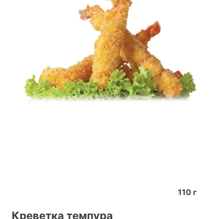
110
г
Креветка темпура