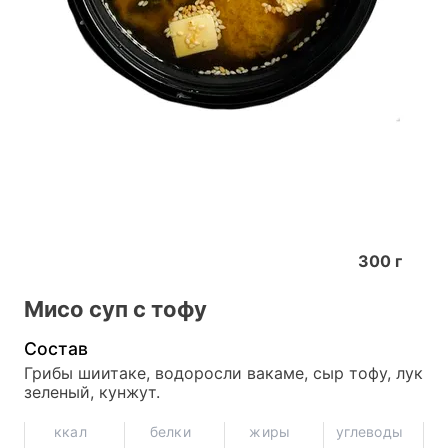
300
г
Мисо суп с тофу
Состав
Грибы шиитаке, водоросли вакаме, сыр тофу, лук 
зеленый, кунжут.
ккал
белки
жиры
углеводы