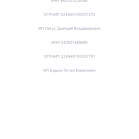
ИНН 940303226590
ОГРНИП 324940100057270
ИП Лигус Дмитрий Владимирович
ИНН 345921488666
ОГРНИП 324940100057701
ИП Будько Остап Борисович
ИНН 910301066060
ОГРНИП 325940100045853
ИП Котов Игорь Вячеславович
ИНН 772173737679