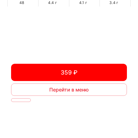
48
4.4
г
4.1
г
3.4
г
359 ₽
Перейти в меню