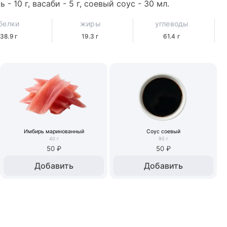
- 10 г, васаби - 5 г, соевый соус - 30 мл.
белки
жиры
углеводы
38.9
г
19.3
г
61.4
г
Имбирь маринованный
Соус соевый
40
г
90
г
50 ₽
50 ₽
Добавить
Добавить