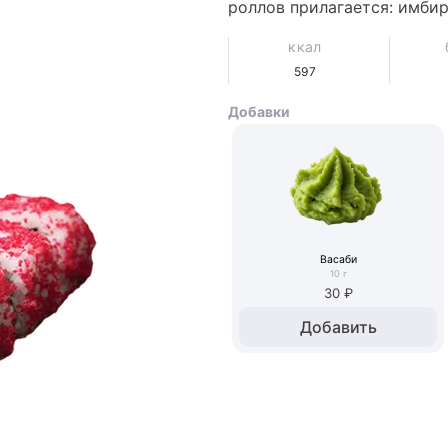
роллов прилагается: имбирь 
ккал
597
Добавки
Васаби
10
г
30 ₽
Добавить