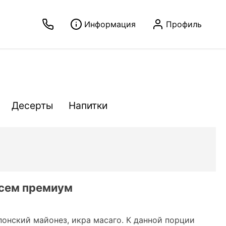
Информация
Профиль
Десерты
Напитки
осем премиум
понский майонез, икра масаго. К данной порции 