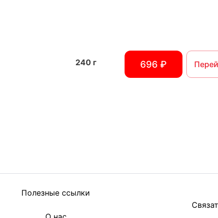
240
г
696 ₽
Перей
Полезные ссылки
Связат
О нас