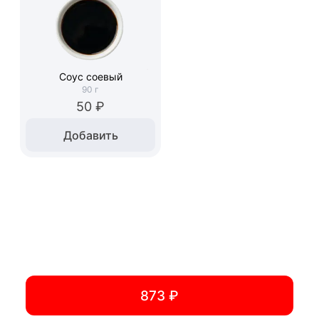
Соус соевый
90
г
50 ₽
Добавить
873 ₽