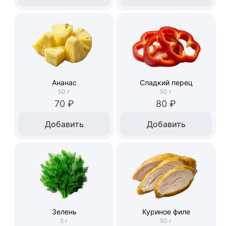
Ананас
Сладкий перец
50
г
50
г
70 ₽
80 ₽
Добавить
Добавить
Зелень
Куриное филе
5
г
50
г