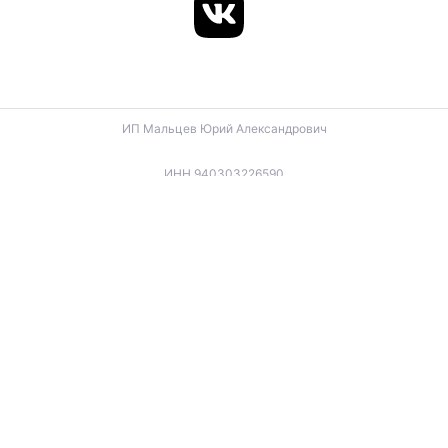
ИП Мальцев Юрий Александрович
ИНН 940303226590
ОГРНИП 324940100057270
ИП Лигус Дмитрий Владимирович
ИНН 345921488666
ОГРНИП 324940100057701
ИП Будько Остап Борисович
ИНН 910301066060