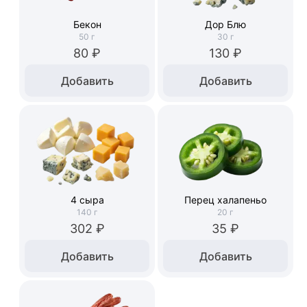
Бекон
Дор Блю
50
г
30
г
80 ₽
130 ₽
Добавить
Добавить
4 сыра
Перец халапеньо
140
г
20
г
302 ₽
35 ₽
Добавить
Добавить