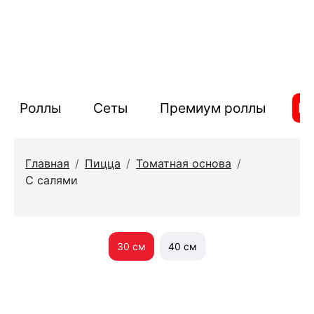
Роллы
Сеты
Премиум роллы
П
Главная
/
Пицца
/
Томатная основа
/
С салями
30 см
40 см