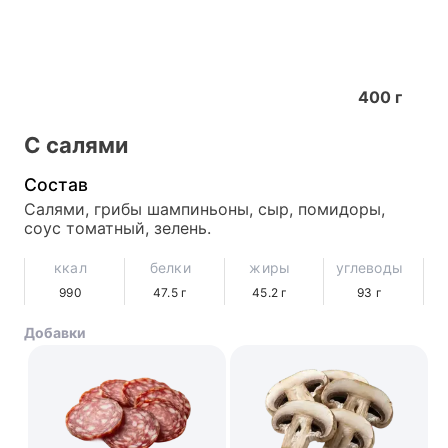
400
г
С салями
Состав
Салями, грибы шампиньоны, сыр, помидоры, 
соус томатный, зелень.
ккал
белки
жиры
углеводы
990
47.5
г
45.2
г
93
г
Добавки