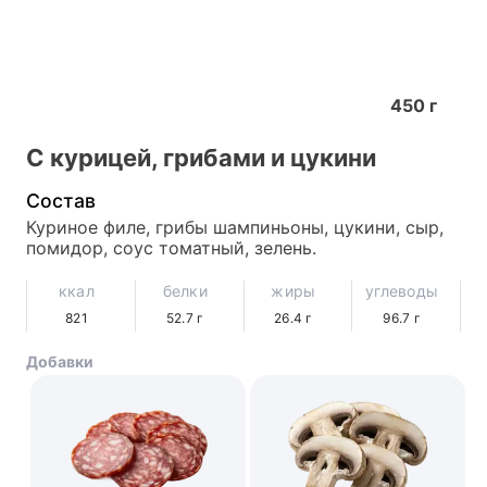
450
г
С курицей, грибами и цукини
Состав
Куриное филе, грибы шампиньоны, цукини, сыр, 
помидор, соус томатный, зелень.
ккал
белки
жиры
углеводы
821
52.7
г
26.4
г
96.7
г
Добавки