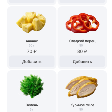
Ананас
Сладкий перец
50
г
50
г
70 ₽
80 ₽
Добавить
Добавить
Зелень
Куриное филе
5
г
50
г