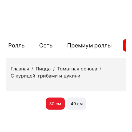
Роллы
Сеты
Премиум роллы
П
Главная
/
Пицца
/
Томатная основа
/
С курицей, грибами и цукини
30 см
40 см