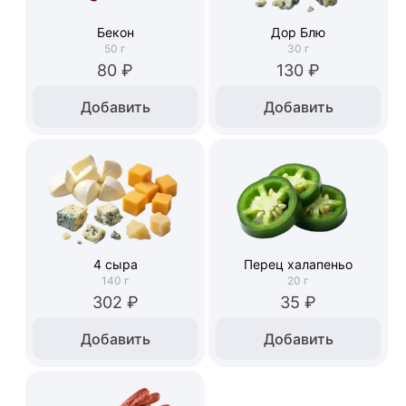
Бекон
Дор Блю
50
г
30
г
80 ₽
130 ₽
Добавить
Добавить
4 сыра
Перец халапеньо
140
г
20
г
302 ₽
35 ₽
Добавить
Добавить