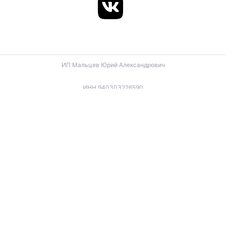
ИП Мальцев Юрий Александрович
ИНН 940303226590
ОГРНИП 324940100057270
ИП Лигус Дмитрий Владимирович
ИНН 345921488666
ОГРНИП 324940100057701
ИП Будько Остап Борисович
ИНН 910301066060