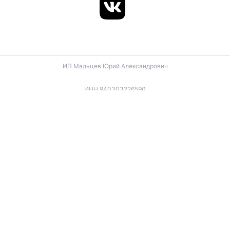
ИП Мальцев Юрий Александрович
ИНН 940303226590
ОГРНИП 324940100057270
ИП Лигус Дмитрий Владимирович
ИНН 345921488666
ОГРНИП 324940100057701
ИП Будько Остап Борисович
ИНН 910301066060