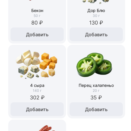
Бекон
Дор Блю
50
г
30
г
80 ₽
130 ₽
Добавить
Добавить
4 сыра
Перец халапеньо
140
г
20
г
302 ₽
35 ₽
Добавить
Добавить