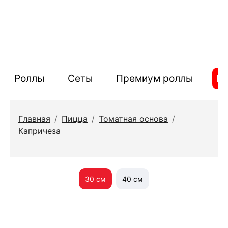
Роллы
Сеты
Премиум роллы
П
Главная
/
Пицца
/
Томатная основа
/
Капричеза
30 см
40 см