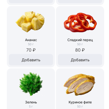
Ананас
Сладкий перец
50
г
50
г
70 ₽
80 ₽
Добавить
Добавить
Зелень
Куриное филе
5
г
50
г