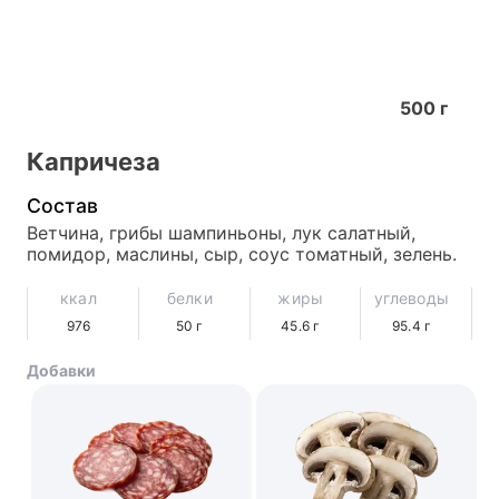
500
г
Капричеза
Состав
Ветчина, грибы шампиньоны, лук салатный, 
помидор, маслины, сыр, соус томатный, зелень.
ккал
белки
жиры
углеводы
976
50
г
45.6
г
95.4
г
Добавки