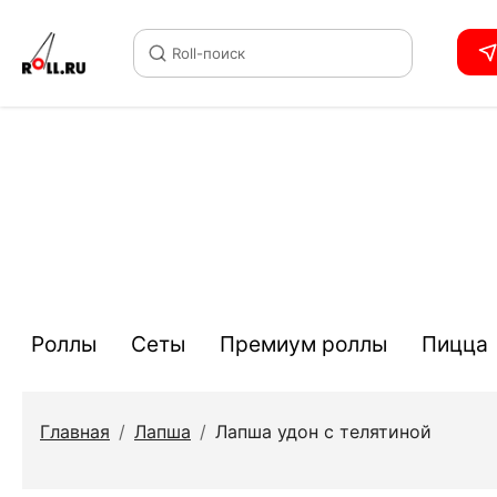
Roll-поиск
Роллы
Сеты
Премиум роллы
Пицца
Главная
/
Лапша
/
Лапша удон c телятиной