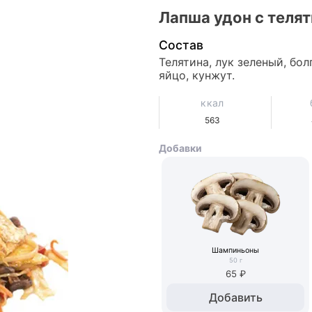
Лапша удон c теля
Состав
Телятина, лук зеленый, бол
яйцо, кунжут.
ккал
563
Добавки
Шампиньоны
50
г
65 ₽
Добавить