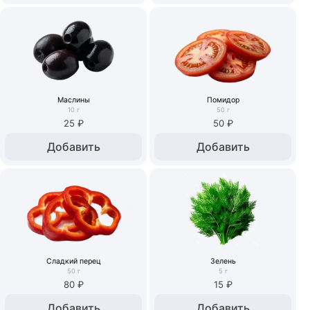
Маслины
Помидор
10
г
50
г
25 ₽
50 ₽
Добавить
Добавить
Сладкий перец
Зелень
50
г
5
г
80 ₽
15 ₽
Добавить
Добавить