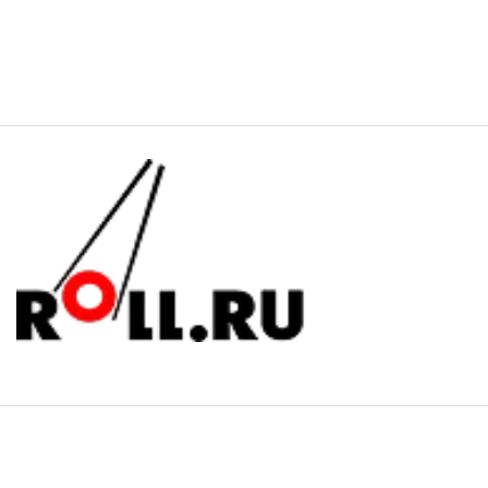
ИП Мальцев Юрий Александрович
ИП Лигус Дмитрий Владимирович