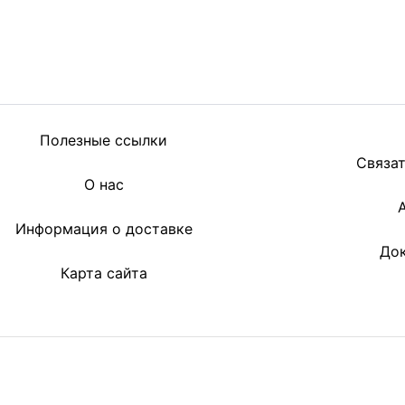
Полезные ссылки
Связат
О нас
Информация о доставке
До
Карта сайта
ИНН 940303226590
ИНН 345921488666