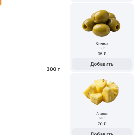
Оливки
10
г
35 ₽
Добавить
300
г
Ананас
50
г
70 ₽
Добавить