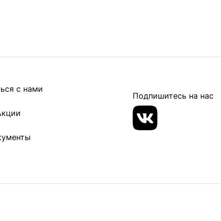
ься с нами
Подпишитесь на нас
Акции
кументы
ОГРНИП 324940100057270
ОГРНИП 324940100057701