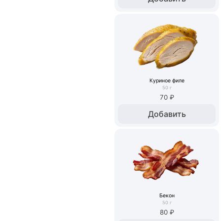
Куриное филе
50
г
70 ₽
Добавить
Бекон
50
г
80 ₽