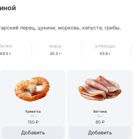
тиной
гарский перец, цукини, морковь, капуста, грибы, 
белки
жиры
углеводы
49.3
г
30.3
г
45.9
г
Креветка
Ветчина
50
г
50
г
150 ₽
80 ₽
Добавить
Добавить