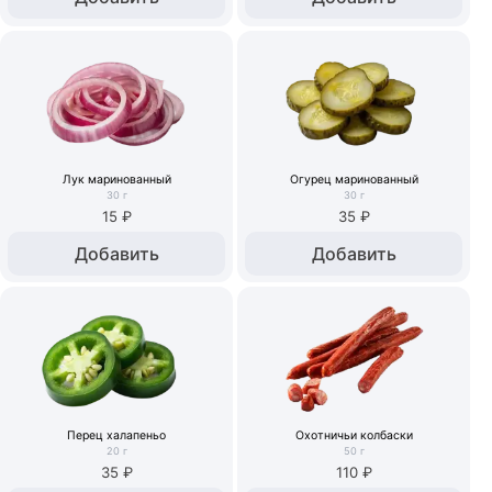
Лук маринованный
Огурец маринованный
30
г
30
г
15 ₽
35 ₽
Добавить
Добавить
Перец халапеньо
Охотничьи колбаски
20
г
50
г
35 ₽
110 ₽