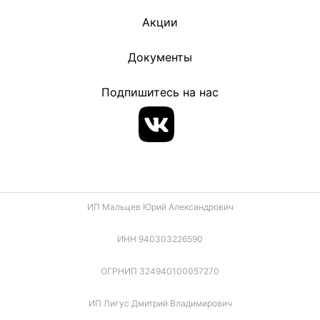
Акции
Документы
Подпишитесь на нас
ИП Мальцев Юрий Александрович
ИНН 940303226590
ОГРНИП 324940100057270
ИП Лигус Дмитрий Владимирович