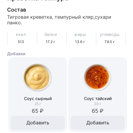
Состав
Тигровая креветка, темпурный кляр,сухари 
панко.
ккал
белки
жиры
углеводы
513
17.2
г
13.6
г
79.5
г
Добавки
Соус сырный
Соус тайский
25
г
30
г
65 ₽
65 ₽
Добавить
Добавить