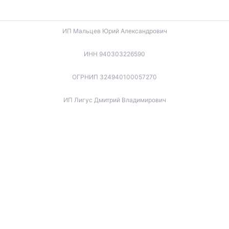
ИП Мальцев Юрий Александрович
ИНН 940303226590
ОГРНИП 324940100057270
ИП Лигус Дмитрий Владимирович
ИНН 345921488666
ОГРНИП 324940100057701
ИП Будько Остап Борисович
ИНН 910301066060
ОГРНИП 325940100045853