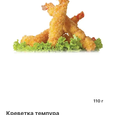
110
г
Креветка темпура