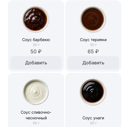
Соус барбекю
Соус терияки
30
г
30
г
50 ₽
65 ₽
Добавить
Добавить
Соус сливочно-
чесночный
Соус унаги
30
г
30
г