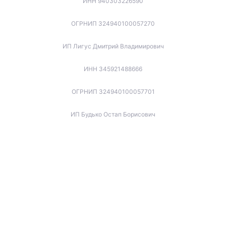
ИНН 940303226590
ОГРНИП 324940100057270
ИП Лигус Дмитрий Владимирович
ИНН 345921488666
ОГРНИП 324940100057701
ИП Будько Остап Борисович
ИНН 910301066060
ОГРНИП 325940100045853
ИП Котов Игорь Вячеславович
ИНН 772173737679