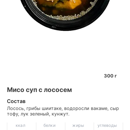
300
г
Мисо суп c лососем
Состав
Лосось, грибы шиитаке, водоросли вакаме, сыр 
тофу, лук зеленый, кунжут.
ккал
белки
жиры
углеводы