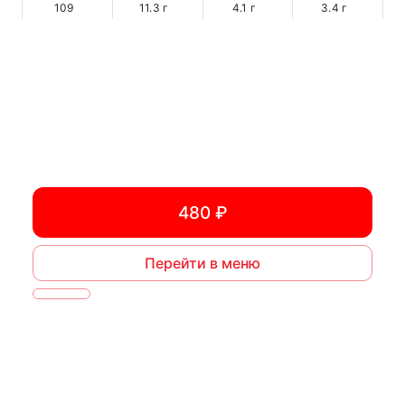
109
11.3
г
4.1
г
3.4
г
480 ₽
Перейти в меню