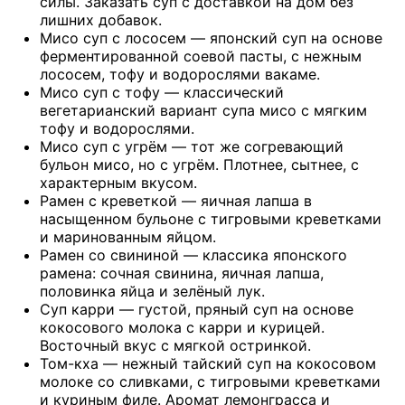
силы. Заказать суп с доставкой на дом без
лишних добавок.
Мисо суп с лососем — японский суп на основе
ферментированной соевой пасты, с нежным
лососем, тофу и водорослями вакаме.
Мисо суп с тофу — классический
вегетарианский вариант супа мисо с мягким
тофу и водорослями.
Мисо суп с угрём — тот же согревающий
бульон мисо, но с угрём. Плотнее, сытнее, с
характерным вкусом.
Рамен с креветкой — яичная лапша в
насыщенном бульоне с тигровыми креветками
и маринованным яйцом.
Рамен со свининой — классика японского
рамена: сочная свинина, яичная лапша,
половинка яйца и зелёный лук.
Суп карри — густой, пряный суп на основе
кокосового молока с карри и курицей.
Восточный вкус с мягкой остринкой.
Том-кха — нежный тайский суп на кокосовом
молоке со сливками, с тигровыми креветками
и куриным филе. Аромат лемонграсса и