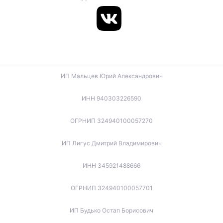
ИП Мальцев Юрий Александрович
ИНН 940303226590
ОГРНИП 324940100057270
ИП Лигус Дмитрий Владимирович
ИНН 345921488666
ОГРНИП 324940100057701
ИП Будько Остап Борисович