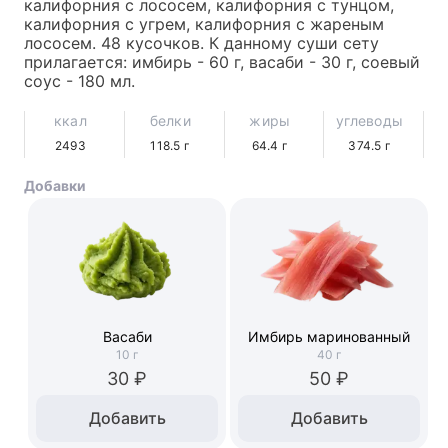
калифорния с лососем, калифорния с тунцом, 
калифорния с угрем, калифорния с жареным 
лососем. 48 кусочков. К данному суши сету 
прилагается: имбирь - 60 г, васаби - 30 г, соевый 
соус - 180 мл.
ккал
белки
жиры
углеводы
2493
118.5
г
64.4
г
374.5
г
Добавки
Васаби
Имбирь маринованный
10
г
40
г
30 ₽
50 ₽
Добавить
Добавить