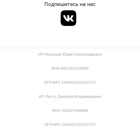
Подпишитесь на нас
ИП Мальцев Юрий Александрович
ИНН 940303226590
ОГРНИП 324940100057270
ИП Лигус Дмитрий Владимирович
ИНН 345921488666
ОГРНИП 324940100057701
ИП Будько Остап Борисович