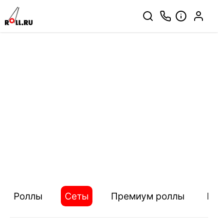
Роллы
Сеты
Премиум роллы
П