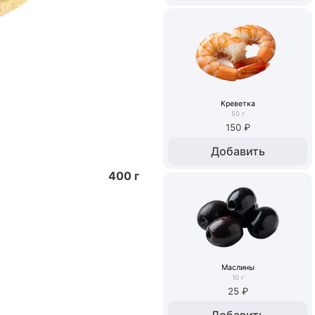
Креветка
50
г
150 ₽
Добавить
400
г
Маслины
10
г
25 ₽
Добавить