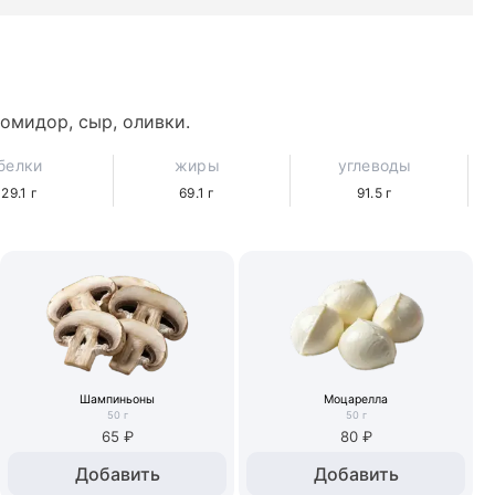
помидор, сыр, оливки.
белки
жиры
углеводы
29.1
г
69.1
г
91.5
г
Шампиньоны
Моцарелла
50
г
50
г
65 ₽
80 ₽
Добавить
Добавить