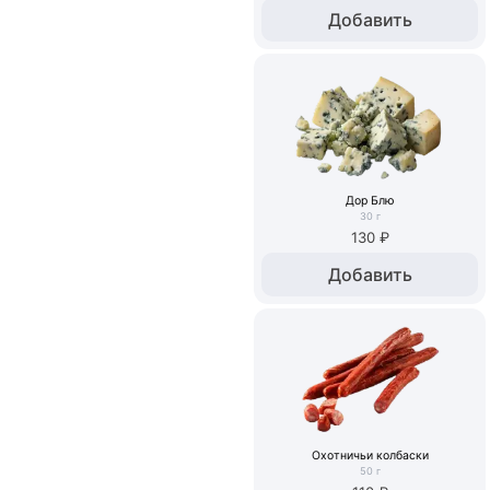
Добавить
Дор Блю
30
г
130 ₽
Добавить
Охотничьи колбаски
50
г