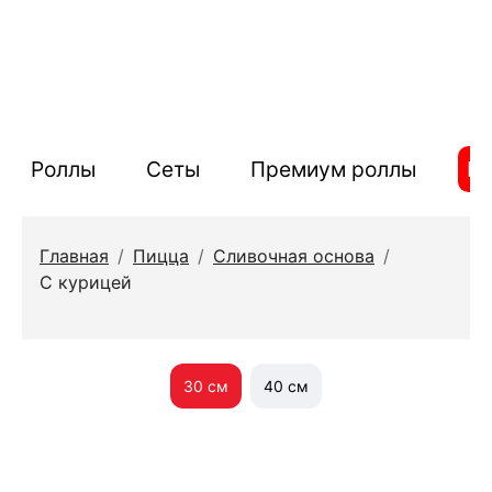
Роллы
Сеты
Премиум роллы
П
Главная
/
Пицца
/
Сливочная основа
/
С курицей
30 см
40 см