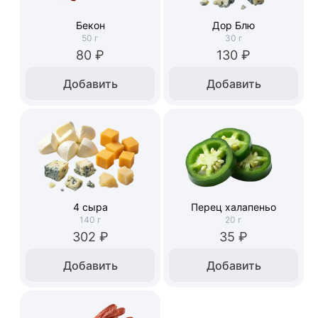
Бекон
Дор Блю
50
г
30
г
80 ₽
130 ₽
Добавить
Добавить
4 сыра
Перец халапеньо
140
г
20
г
302 ₽
35 ₽
Добавить
Добавить