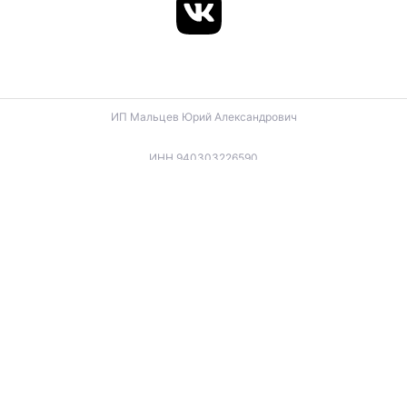
ИП Мальцев Юрий Александрович
ИНН 940303226590
ОГРНИП 324940100057270
ИП Лигус Дмитрий Владимирович
ИНН 345921488666
ОГРНИП 324940100057701
ИП Будько Остап Борисович
ИНН 910301066060