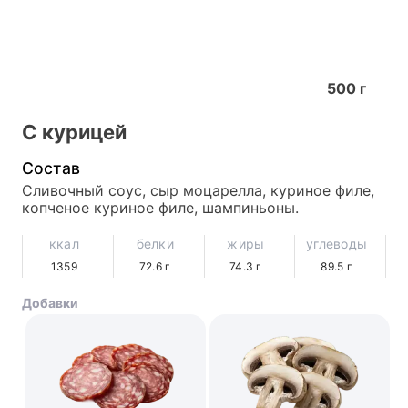
500
г
С курицей
Состав
Сливочный соус, сыр моцарелла, куриное филе, 
копченое куриное филе, шампиньоны.
ккал
белки
жиры
углеводы
1359
72.6
г
74.3
г
89.5
г
Добавки