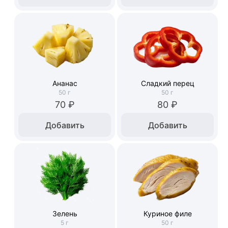
Ананас
Сладкий перец
50
г
50
г
70 ₽
80 ₽
Добавить
Добавить
Зелень
Куриное филе
5
г
50
г