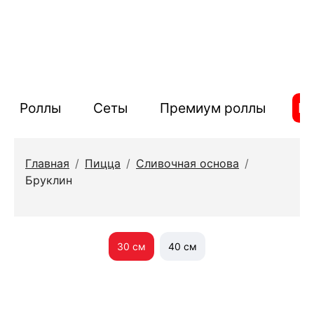
Роллы
Сеты
Премиум роллы
П
Главная
/
Пицца
/
Сливочная основа
/
Бруклин
30 см
40 см