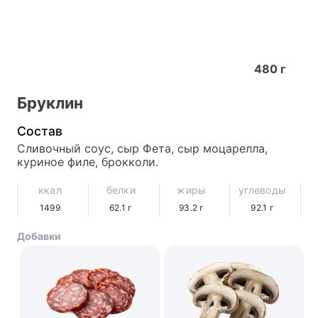
480
г
Бруклин
Состав
Сливочный соус, сыр Фета, сыр моцарелла, 
куриное филе, брокколи.
ккал
белки
жиры
углеводы
1499
62.1
г
93.2
г
92.1
г
Добавки