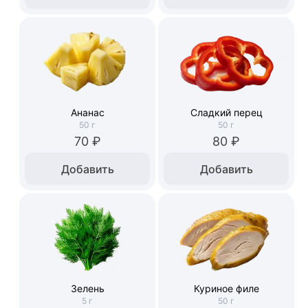
Ананас
Сладкий перец
50
г
50
г
70 ₽
80 ₽
Добавить
Добавить
Зелень
Куриное филе
5
г
50
г