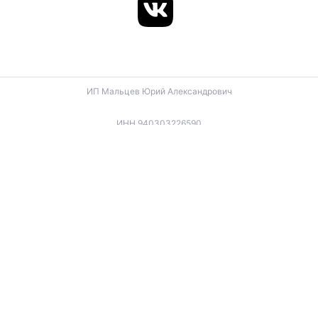
ИП Мальцев Юрий Александрович
ИНН 940303226590
ОГРНИП 324940100057270
ИП Лигус Дмитрий Владимирович
ИНН 345921488666
ОГРНИП 324940100057701
ИП Будько Остап Борисович
ИНН 910301066060