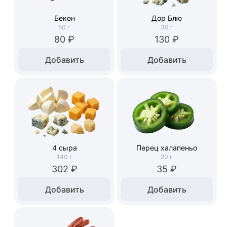
Бекон
Дор Блю
50
г
30
г
80 ₽
130 ₽
Добавить
Добавить
4 сыра
Перец халапеньо
140
г
20
г
302 ₽
35 ₽
Добавить
Добавить