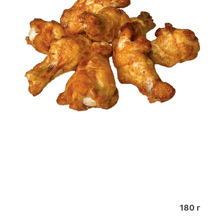
180
г