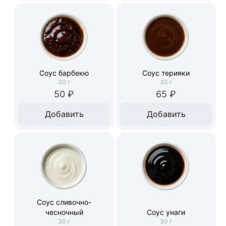
Соус барбекю
Соус терияки
30
г
30
г
50 ₽
65 ₽
Добавить
Добавить
Соус сливочно-
чесночный
Соус унаги
30
г
30
г