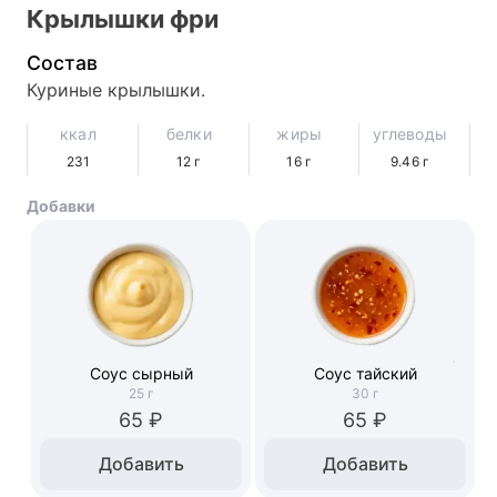
Крылышки фри
Состав
Куриные крылышки.
ккал
белки
жиры
углеводы
231
12
г
16
г
9.46
г
Добавки
Соус сырный
Соус тайский
25
г
30
г
65 ₽
65 ₽
Добавить
Добавить