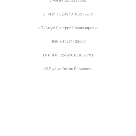
ИНН 940303226590
ОГРНИП 324940100057270
ИП Лигус Дмитрий Владимирович
ИНН 345921488666
ОГРНИП 324940100057701
ИП Будько Остап Борисович
ИНН 910301066060
ОГРНИП 325940100045853
ИП Котов Игорь Вячеславович
ИНН 772173737679