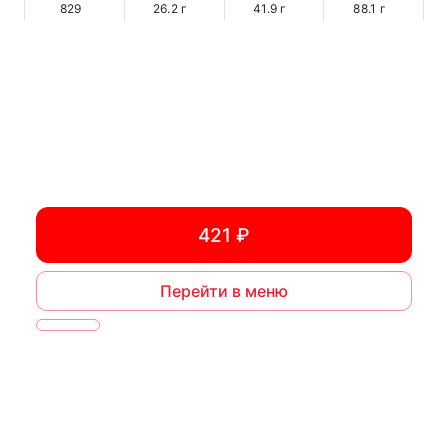
829
26.2
г
41.9
г
88.1
г
421 ₽
Перейти в меню