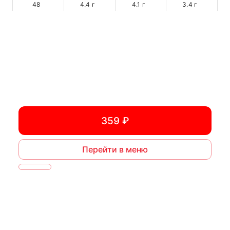
48
4.4
г
4.1
г
3.4
г
359 ₽
Перейти в меню