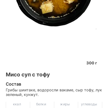
300
г
Мисо суп с тофу
Состав
Грибы шиитаке, водоросли вакаме, сыр тофу, лук 
зеленый, кунжут.
ккал
белки
жиры
углеводы