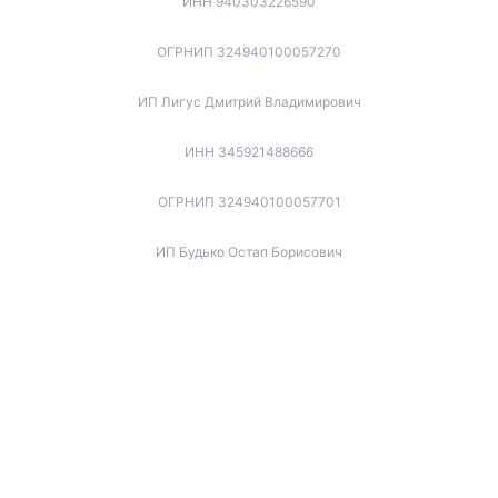
ИНН 940303226590
ОГРНИП 324940100057270
ИП Лигус Дмитрий Владимирович
ИНН 345921488666
ОГРНИП 324940100057701
ИП Будько Остап Борисович
ИНН 910301066060
ОГРНИП 325940100045853
ИП Котов Игорь Вячеславович
ИНН 772173737679