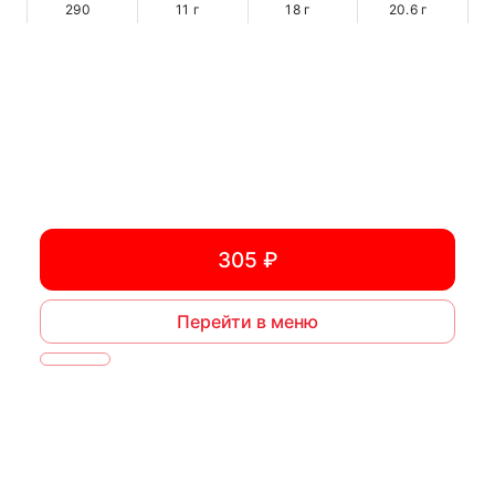
290
11
г
18
г
20.6
г
305 ₽
Перейти в меню