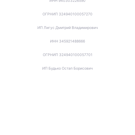
ИНН 940303226590
ОГРНИП 324940100057270
ИП Лигус Дмитрий Владимирович
ИНН 345921488666
ОГРНИП 324940100057701
ИП Будько Остап Борисович
ИНН 910301066060
ОГРНИП 325940100045853
ИП Котов Игорь Вячеславович
ИНН 772173737679