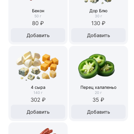
Бекон
Дор Блю
50
г
30
г
80 ₽
130 ₽
Добавить
Добавить
4 сыра
Перец халапеньо
140
г
20
г
302 ₽
35 ₽
Добавить
Добавить