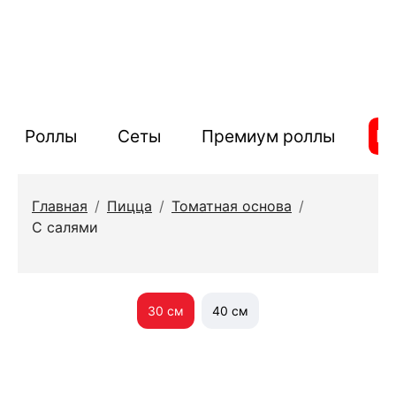
Роллы
Сеты
Премиум роллы
П
Главная
/
Пицца
/
Томатная основа
/
С салями
30 см
40 см