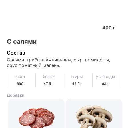
400
г
С салями
Состав
Салями, грибы шампиньоны, сыр, помидоры, 
соус томатный, зелень.
ккал
белки
жиры
углеводы
990
47.5
г
45.2
г
93
г
Добавки