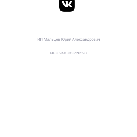
ИП Мальцев Юрий Александрович
ИНН 940303226590
ОГРНИП 324940100057270
ИП Лигус Дмитрий Владимирович
ИНН 345921488666
ОГРНИП 324940100057701
ИП Будько Остап Борисович
ИНН 910301066060