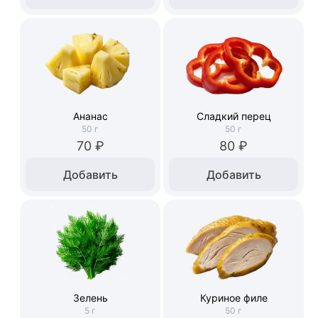
Ананас
Сладкий перец
50
г
50
г
70 ₽
80 ₽
Добавить
Добавить
Зелень
Куриное филе
5
г
50
г