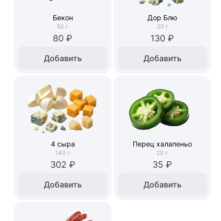
Бекон
Дор Блю
50
г
30
г
80 ₽
130 ₽
Добавить
Добавить
4 сыра
Перец халапеньо
140
г
20
г
302 ₽
35 ₽
Добавить
Добавить