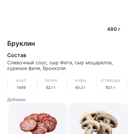
480
г
Бруклин
Состав
Сливочный соус, сыр Фета, сыр моцарелла, 
куриное филе, брокколи.
ккал
белки
жиры
углеводы
1499
62.1
г
93.2
г
92.1
г
Добавки