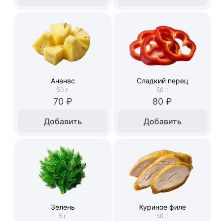
Ананас
Сладкий перец
50
г
50
г
70 ₽
80 ₽
Добавить
Добавить
Зелень
Куриное филе
5
г
50
г