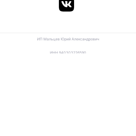
ИП Мальцев Юрий Александрович
ИНН 940303226590
ОГРНИП 324940100057270
ИП Лигус Дмитрий Владимирович
ИНН 345921488666
ОГРНИП 324940100057701
ИП Будько Остап Борисович
ИНН 910301066060