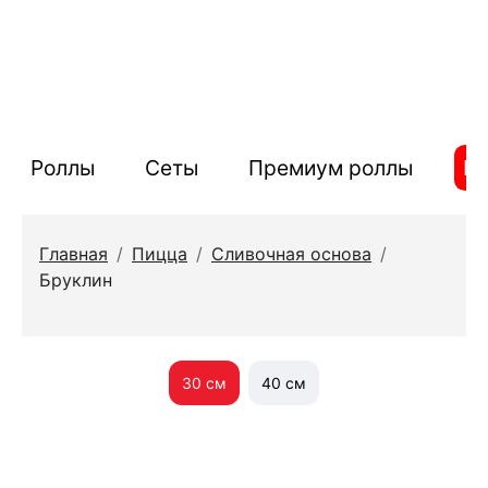
Роллы
Сеты
Премиум роллы
П
Главная
/
Пицца
/
Сливочная основа
/
Бруклин
30 см
40 см