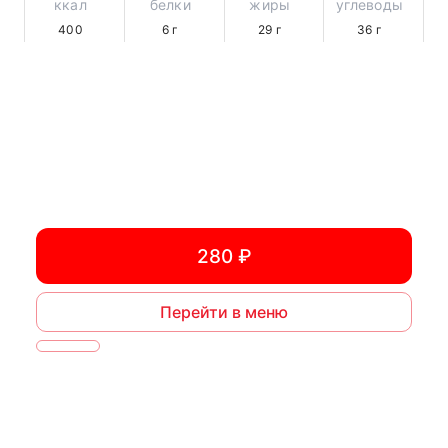
ккал
белки
жиры
углеводы
400
6
г
29
г
36
г
280 ₽
Перейти в меню