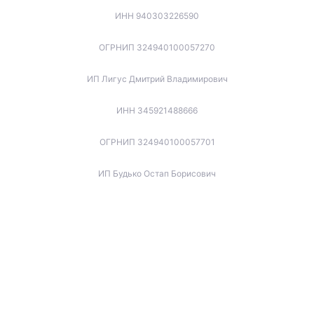
ИНН 940303226590
ОГРНИП 324940100057270
ИП Лигус Дмитрий Владимирович
ИНН 345921488666
ОГРНИП 324940100057701
ИП Будько Остап Борисович
ИНН 910301066060
ОГРНИП 325940100045853
ИП Котов Игорь Вячеславович
ИНН 772173737679